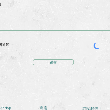
息
閱通知!
遞交
4crisp
商店
訂閱我們！